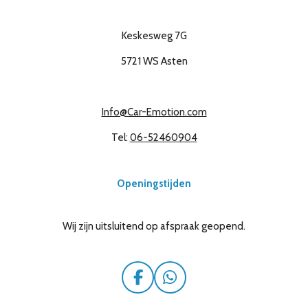
Keskesweg 7G
5721 WS Asten
Info@Car-Emotion.com
Tel:
06-52460904
Openingstijden
Wij zijn uitsluitend op afspraak geopend.
F
W
a
h