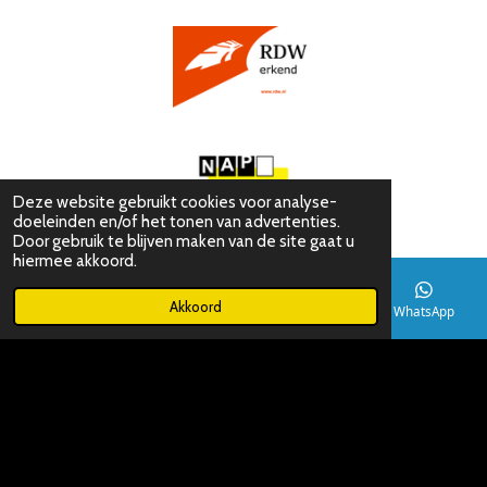
c
a
e
t
b
s
o
A
o
p
k
p
Deze website gebruikt cookies voor analyse-
doeleinden en/of het tonen van advertenties.
Door gebruik te blijven maken van de site gaat u
hiermee akkoord.
Akkoord
E-mailadres
Telefoonnummer
Kaart
WhatsApp
© 2019 - 2025 Car-Emotion