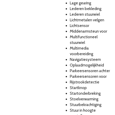
Lage gearing
Lederen bekleding
Lederen stuurwiel
Lichtmetalen velgen
Lichtsensor
Middenarmsteun voor
Multifunctioneel
stuurwiel
Multimedia
voorbereiding
Navigatiesysteem
Oplaadmogelijkheid
Parkeersensoren achter
Parkeersensoren voor
Rijstrookdetectie
Startknop
Startonderbreking
Stoelverwarming
Stuurbekrachtiging
Stuur in hoogte