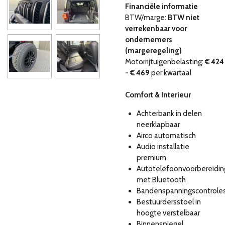
Financiële informatie
BTW/marge:
BTW niet
verrekenbaar voor
ondernemers
(margeregeling)
Motorrijtuigenbelasting:
€ 424
- € 469
per kwartaal
Comfort & Interieur
Achterbank in delen
neerklapbaar
Airco automatisch
Audio installatie
premium
Autotelefoonvoorbereidin
met Bluetooth
Bandenspanningscontrol
Bestuurdersstoel in
hoogte verstelbaar
Binnenspiegel