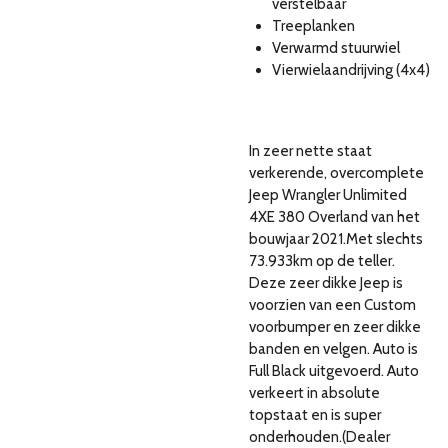
verstelbaar
Treeplanken
Verwarmd stuurwiel
Vierwielaandrijving (4x4)
In zeer nette staat
verkerende, overcomplete
Jeep Wrangler Unlimited
4XE 380 Overland van het
bouwjaar 2021.Met slechts
73.933km op de teller.
Deze zeer dikke Jeep is
voorzien van een Custom
voorbumper en zeer dikke
banden en velgen. Auto is
Full Black uitgevoerd. Auto
verkeert in absolute
topstaat en is super
onderhouden.(Dealer