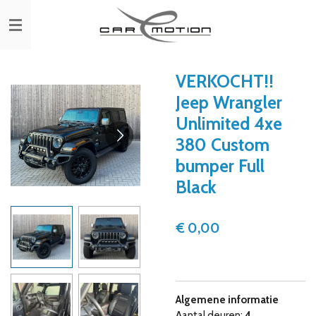
Ga
direct
naar
de
hoofdinhoud
VERKOCHT!!
Jeep Wrangler
Unlimited 4xe
380 Custom
bumper Full
Black
€ 0,00
Algemene informatie
Aantal deuren:
4