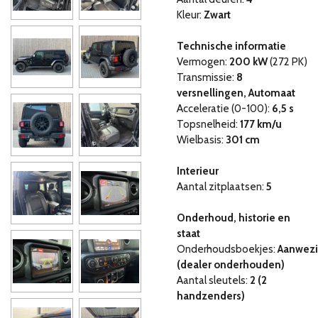
Kleur:
Zwart
Technische informatie
Vermogen:
200 kW
(272 PK)
Transmissie:
8
versnellingen, Automaat
Acceleratie (0-100):
6,5 s
Topsnelheid:
177 km/u
Wielbasis:
301 cm
Interieur
Aantal zitplaatsen:
5
Onderhoud, historie en
staat
Onderhoudsboekjes:
Aanwez
(dealer onderhouden)
Aantal sleutels:
2 (2
handzenders)