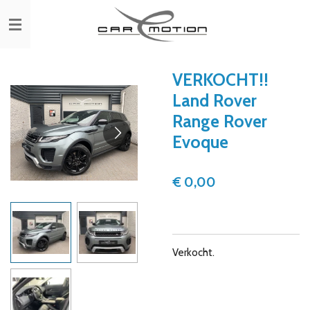
Ga
direct
naar
de
hoofdinhoud
VERKOCHT!!
Land Rover
Range Rover
Evoque
€ 0,00
Verkocht.