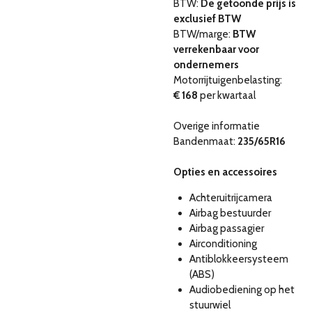
BTW:
De getoonde prijs is
exclusief BTW
BTW/marge:
BTW
verrekenbaar voor
ondernemers
Motorrijtuigenbelasting:
€ 168
per kwartaal
Overige informatie
Bandenmaat:
235/65R16
Opties en accessoires
Achteruitrijcamera
Airbag bestuurder
Airbag passagier
Airconditioning
Antiblokkeersysteem
(ABS)
Audiobediening op het
stuurwiel