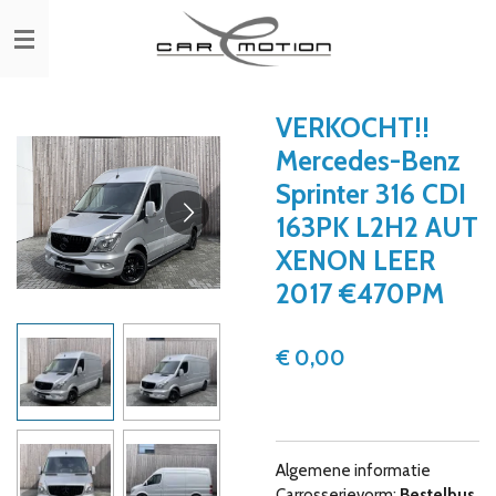
Ga
direct
naar
de
hoofdinhoud
VERKOCHT!!
Mercedes-Benz
Sprinter 316 CDI
163PK L2H2 AUT
XENON LEER
2017 €470PM
€ 0,00
Algemene informatie
Carrosserievorm:
Bestelbus