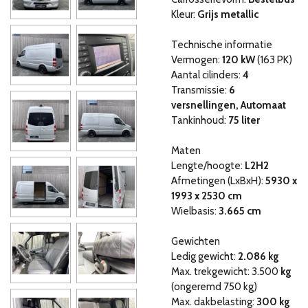
Kleur:
Grijs metallic
Technische informatie
Vermogen:
120 kW
(163 PK)
Aantal cilinders:
4
Transmissie:
6
versnellingen, Automaat
Tankinhoud:
75 liter
Maten
Lengte/hoogte:
L2H2
Afmetingen (LxBxH):
5930 x
1993 x 2530 cm
Wielbasis:
3.665 cm
Gewichten
Ledig gewicht:
2.086 kg
Max. trekgewicht: 3.500
kg
(ongeremd 750 kg)
Max. dakbelasting:
300 kg