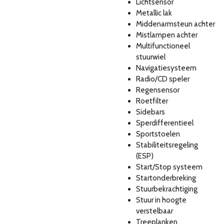
Lichtsensor
Metallic lak
Middenarmsteun achter
Mistlampen achter
Multifunctioneel
stuurwiel
Navigatiesysteem
Radio/CD speler
Regensensor
Roetfilter
Sidebars
Sperdifferentieel
Sportstoelen
Stabiliteitsregeling
(ESP)
Start/Stop systeem
Startonderbreking
Stuurbekrachtiging
Stuur in hoogte
verstelbaar
Treeplanken